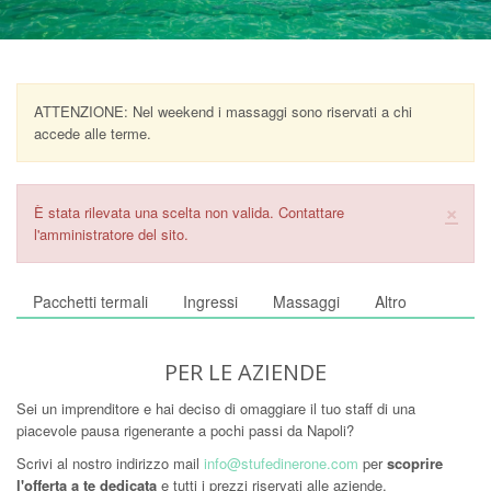
ATTENZIONE: Nel weekend i massaggi sono riservati a chi
accede alle terme.
×
Messaggio di errore
È stata rilevata una scelta non valida. Contattare
l'amministratore del sito.
Pacchetti termali
Ingressi
Massaggi
Altro
PER LE AZIENDE
Sei un imprenditore e hai deciso di omaggiare il tuo staff di una
piacevole pausa rigenerante a pochi passi da Napoli?
Scrivi al nostro indirizzo mail
info@stufedinerone.com
per
scoprire
l'offerta a te dedicata
e tutti i prezzi riservati alle aziende.