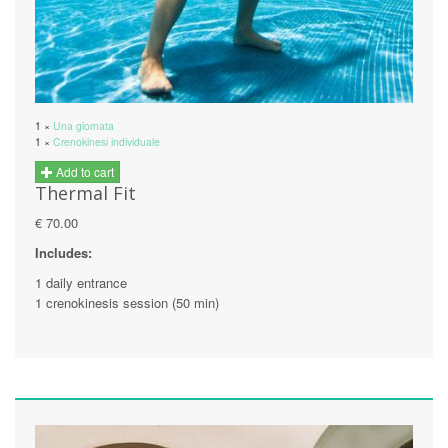
1 ×
Una giornata
1 ×
Crenokinesi individuale
Add to cart
Thermal Fit
€ 70.00
Includes:
1 daily entrance
1 crenokinesis session (50 min)