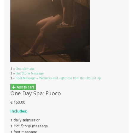
1 ×
Una giornata
1 ×
Hot Stone Massage
1 ×
Foot Massage – Wellness and Lightness from the Ground Up
Add to cart
One Day Spa: Fuoco
€ 150.00
Includes:
1 daily admission
1 Hot Stone massage
1 foot massage