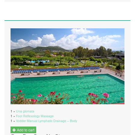
1 ×
Una giornata
1 ×
Foot Reflexology Massage
1 ×
Vodder Manual Lymphatic Drainage – Body
Add to cart