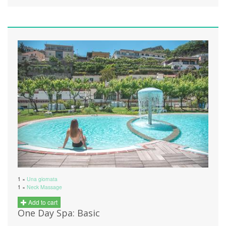
1 ×
Una giornata
1 ×
Neck Massage
Add to cart
One Day Spa: Basic