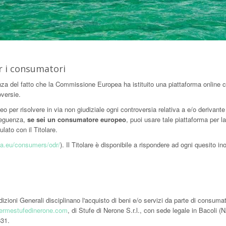
er i consumatori
a del fatto che la Commissione Europea ha istituito una piattaforma online 
oversie.
 per risolvere in via non giudiziale ogni controversia relativa a e/o derivante
nseguenza,
se sei un consumatore europeo
, puoi usare tale piattaforma per la
lato con il Titolare.
pa.eu/consumers/odr/
). Il Titolare è disponibile a rispondere ad ogni quesito ino
izioni Generali disciplinano l'acquisto di beni e/o servizi da parte di consumat
ermestufedinerone.com
, di Stufe di Nerone S.r.l., con sede legale in Bacoli (N
631.