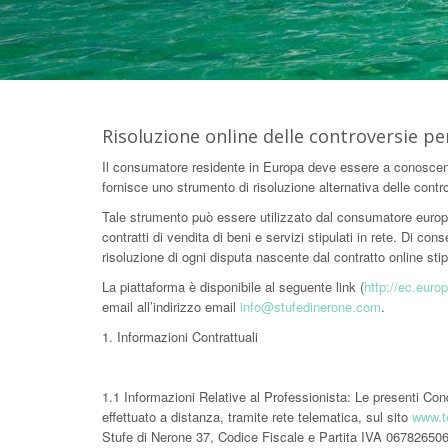
Risoluzione online delle controversie p
Il consumatore residente in Europa deve essere a conoscenz
fornisce uno strumento di risoluzione alternativa delle contr
Tale strumento può essere utilizzato dal consumatore europeo
contratti di vendita di beni e servizi stipulati in rete. Di co
risoluzione di ogni disputa nascente dal contratto online stipu
La piattaforma è disponibile al seguente link (
http://ec.euro
email all’indirizzo email
info@stufedinerone.com
.
1. Informazioni Contrattuali
1.1 Informazioni Relative al Professionista: Le presenti Cond
effettuato a distanza, tramite rete telematica, sul sito
www.t
Stufe di Nerone 37, Codice Fiscale e Partita IVA 06782650