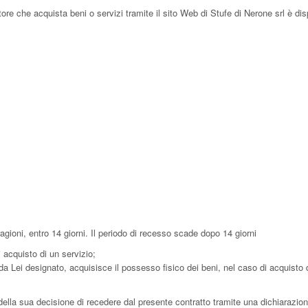
ore che acquista beni o servizi tramite il sito Web di Stufe di Nerone srl è dis
 ragioni, entro 14 giorni. Il periodo di recesso scade dopo 14 giorni
 acquisto di un servizio;
e da Lei designato, acquisisce il possesso fisico dei beni, nel caso di acquisto 
i della sua decisione di recedere dal presente contratto tramite una dichiarazio