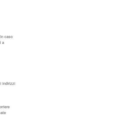
(in caso
i a
 indirizzi
rriere
cate