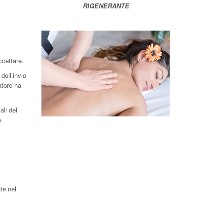
RIGENERANTE
ccettare.
dell’invio
atore ha
ali del
a
te nel