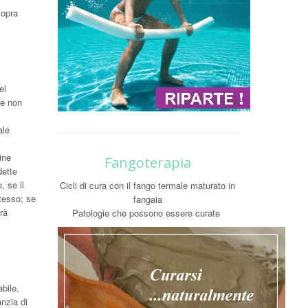
sopra
el
 e non
ale
ine
Fangoterapia
dette
, se il
Cicli di cura con il fango termale maturato in
tesso; se
fangaia
rà
Patologie che possono essere curate
abile,
anzia di