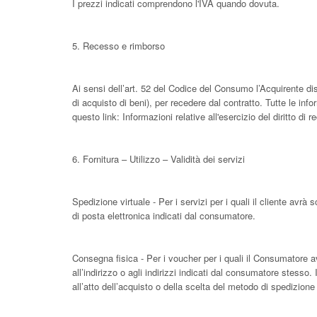
I prezzi indicati comprendono l'IVA quando dovuta.
5. Recesso e rimborso
Ai sensi dell’art. 52 del Codice del Consumo l’Acquirente dis
di acquisto di beni), per recedere dal contratto. Tutte le info
questo link: Informazioni relative all'esercizio del diritto di
6. Fornitura – Utilizzo – Validità dei servizi
Spedizione virtuale - Per i servizi per i quali il cliente avrà s
di posta elettronica indicati dal consumatore.
Consegna fisica - Per i voucher per i quali il Consumatore av
all’indirizzo o agli indirizzi indicati dal consumatore stes
all’atto dell’acquisto o della scelta del metodo di spedizion