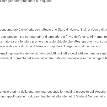
icata per poter procedere all’acquisto.
l consumatore è un'offerta contrattuale che Stufe di Nerone S.r.l. si riserva di a
 beni prescelti sia corretto prima di procedere all’invio dell’ordine. Al momento 
 consumatore sarà tenuto a premere un tasto virtuale che attesterà che il consum
tazione da parte di Stufe di Nerone comporterà il pagamento di un prezzo.
 e-mail riepilogativa dei servizi e/o prodotti ordinati e degli altri elementi essenzi
sumatore al momento dell’invio dell’ordine, tale comunicazione e-mail svolgerà l
.
ervizio e prima della sua fornitura, secondo le modalità prescelte dall’Acquiren
ono specificate in modo prominente nel sito internet di Stufe di Nerone nella