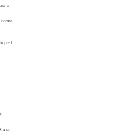
ura al
le norme
i
to per i
e
8 e ss.