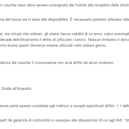
 un voucher esso deve essere consegnato dal fruitore alla reception della strutt
ne del buono ed in base alle disponibilità. È necessario pertanto attenersi al
, sia virtuali che ordinari, gli stessi hanno validità di un anno, salvo eventual
decade definitivamente il diritto di utilizzare i servizi. Nessun rimborso è dovu
desimo buono questi dovranno essere utilizzati nello stesso giorno.
adenza del voucher il consumatore non avrà diritto ad alcun rimborso.
 Guida all’Acquisto
e potrà essere contattata agli indirizzi e recapiti specificati all’Art. 1.1 dell
erti da garanzia di conformità in ossequio alle disposizioni di cui agli Artt. 12