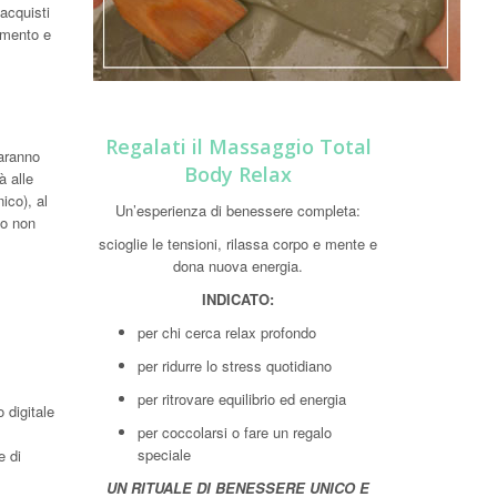
 acquisti
rimento e
Regalati il Massaggio Total
saranno
Body Relax
à alle
ico), al
Un’esperienza di benessere completa:
to non
scioglie le tensioni, rilassa corpo e mente e
dona nuova energia.
INDICATO:
per chi cerca relax profondo
per ridurre lo stress quotidiano
per ritrovare equilibrio ed energia
 digitale
per coccolarsi o fare un regalo
speciale
e di
UN RITUALE DI BENESSERE UNICO E