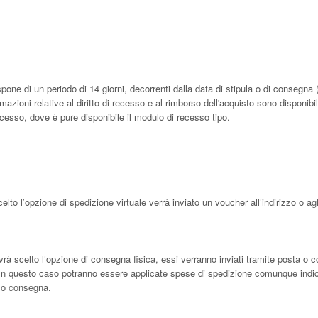
pone di un periodo di 14 giorni, decorrenti dalla data di stipula o di consegna 
rmazioni relative al diritto di recesso e al rimborso dell'acquisto sono disponibil
 recesso, dove è pure disponibile il modulo di recesso tipo.
celto l’opzione di spedizione virtuale verrà inviato un voucher all’indirizzo o agli
rà scelto l’opzione di consegna fisica, essi verranno inviati tramite posta o co
so. In questo caso potranno essere applicate spese di spedizione comunque indi
e o consegna.