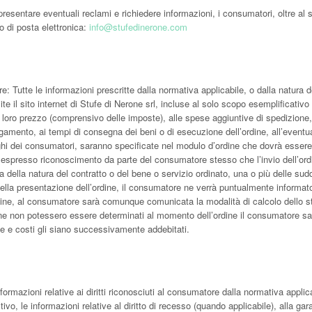
resentare eventuali reclami e richiedere informazioni, i consumatori, oltre al 
o di posta elettronica:
info@stufedinerone.com
e: Tutte le informazioni prescritte dalla normativa applicabile, o dalla natura d
te il sito internet di Stufe di Nerone srl, incluse al solo scopo esemplificativo
 al loro prezzo (comprensivo delle imposte), alle spese aggiuntive di spedizione,
agamento, ai tempi di consegna dei beni o di esecuzione dell’ordine, all’eventu
ighi dei consumatori, saranno specificate nel modulo d’ordine che dovrà essere
 espresso riconoscimento da parte del consumatore stesso che l’invio dell’ord
della natura del contratto o del bene o servizio ordinato, una o più delle sud
lla presentazione dell’ordine, il consumatore ne verrà puntualmente informato
ine, al consumatore sarà comunque comunicata la modalità di calcolo dello s
ione non potessero essere determinati al momento dell’ordine il consumatore sa
ese e costi gli siano successivamente addebitati.
informazioni relative ai diritti riconosciuti al consumatore dalla normativa applic
, le informazioni relative al diritto di recesso (quando applicabile), alla gar