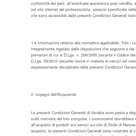
conformità dei beni, all’eventuale assistenza post vendita, a
sul sito internet del professionista, saranno specificate nel
che sono accessibili dalle presenti Condizioni Generali tramit
1.4 Informazioni relative alla normativa applicabile: Tutti i c
integralmente regolate dalle disposizioni che seguono e dai d
previsioni di cui al D.Lgs. n. 206/2005 (recante il Codice d
D.Lgs. 29/2010 (recante norme in materia di servizi nel mer
espressamente disciplinato dalle presenti Condizioni Generali
2. Impegni dell’Acquirente
Le presenti Condizioni Generali di Vendita sono poste a dis
sulla memoria del loro computer. I consumatori dovrebbero 
all’acquisto di prodotti e/o servizi sul sito di Stufe di Neron
acquisto, le presenti Condizioni Generali sono mostrate al c