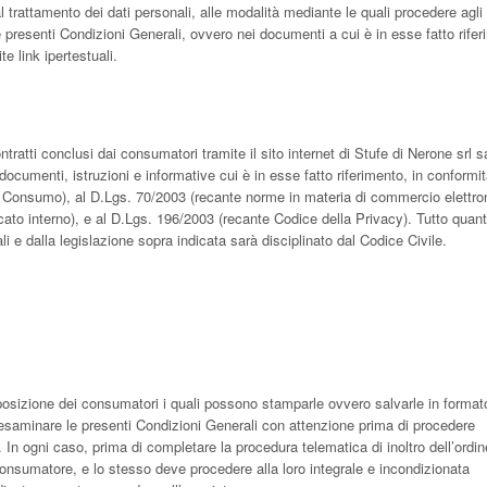
l trattamento dei dati personali, alle modalità mediante le quali procedere agli
le presenti Condizioni Generali, ovvero nei documenti a cui è in esse fatto rife
e link ipertestuali.
ontratti conclusi dai consumatori tramite il sito internet di Stufe di Nerone srl 
ocumenti, istruzioni e informative cui è in esse fatto riferimento, in conformit
el Consumo), al D.Lgs. 70/2003 (recante norme in materia di commercio elettron
cato interno), e al D.Lgs. 196/2003 (recante Codice della Privacy). Tutto quan
 e dalla legislazione sopra indicata sarà disciplinato dal Codice Civile.
posizione dei consumatori i quali possono stamparle ovvero salvarle in formato
esaminare le presenti Condizioni Generali con attenzione prima di procedere
e. In ogni caso, prima di completare la procedura telematica di inoltro dell’ordin
onsumatore, e lo stesso deve procedere alla loro integrale e incondizionata