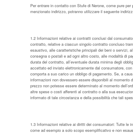
Per entrare in contatto con Stufe di Nerone, come pure per p
menzionato indirizzo, potranno utilizzare il seguente indirizz
1.2 Informazioni relative ai contratti conclusi dal consumator
contratto, relative a ciascun singolo contratto concluso trami
esaustivo, alle caratteristiche principali dei beni o servizi,
consegna o postali e ad ogni altro costo, alle modalità di p
durata del contratto, all’eventuale durata minima degli obbl
accettato ed inviato elettronicamente dal consumatore, con
comporta a suo carico un obbligo di pagamento. Se, a causa 
informazioni non dovessero essere disponibili al momento de
prezzo non potesse essere determinato al momento dell’ord
altre spese o costi afferenti al contratto o alla sua esecuz
informato di tale circostanza e della possibilità che tali sp
1.3 Informazioni relative ai diritti dei consumatori: Tutte le 
come ad esempio a solo scopo esemplificativo e non esaustivo