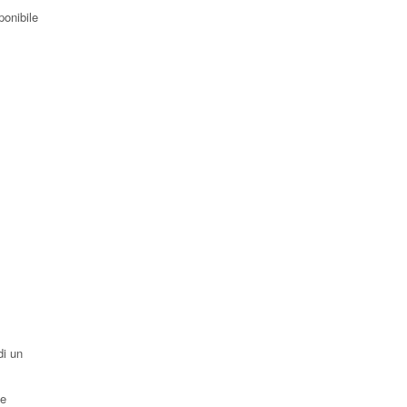
ponibile
di un
ne