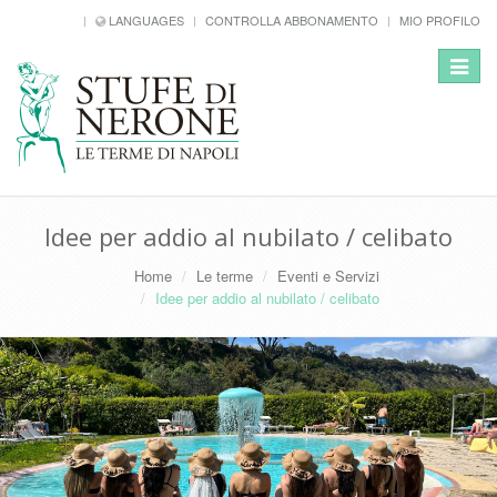
LANGUAGES
CONTROLLA ABBONAMENTO
MIO PROFILO
Toggle
navigat
Idee per addio al nubilato / celibato
Home
Le terme
Eventi e Servizi
Idee per addio al nubilato / celibato