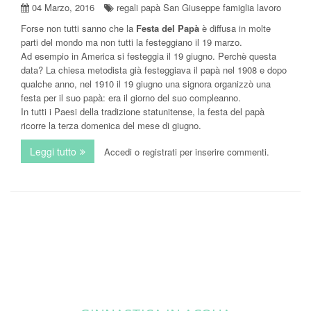
04 Marzo, 2016
regali papà San Giuseppe famiglia lavoro
Forse non tutti sanno che la
Festa del Papà
è diffusa in molte
parti del mondo ma non tutti la festeggiano il 19 marzo.
Ad esempio in America si festeggia il 19 giugno. Perchè questa
data? La chiesa metodista già festeggiava il papà nel 1908 e dopo
qualche anno, nel 1910 il 19 giugno una signora organizzò una
festa per il suo papà: era il giorno del suo compleanno.
In tutti i Paesi della tradizione statunitense, la festa del papà
ricorre la terza domenica del mese di giugno.
Leggi tutto
su La festa del papà non si discute!
Accedi
o
registrati
per inserire commenti.