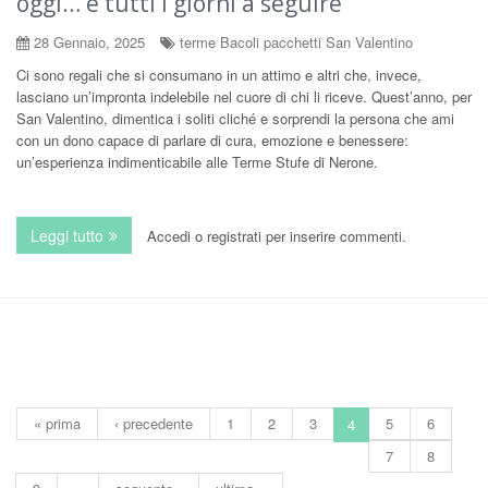
oggi… e tutti i giorni a seguire
28 Gennaio, 2025
terme Bacoli pacchetti San Valentino
Ci sono regali che si consumano in un attimo e altri che, invece,
lasciano un’impronta indelebile nel cuore di chi li riceve. Quest’anno, per
San Valentino, dimentica i soliti cliché e sorprendi la persona che ami
con un dono capace di parlare di cura, emozione e benessere:
un’esperienza indimenticabile alle Terme Stufe di Nerone.
Leggi tutto
su San Valentino alle Terme: per chi ama oggi… e tutti i
Accedi
o
registrati
per inserire commenti.
« prima
‹ precedente
1
2
3
5
6
4
7
8