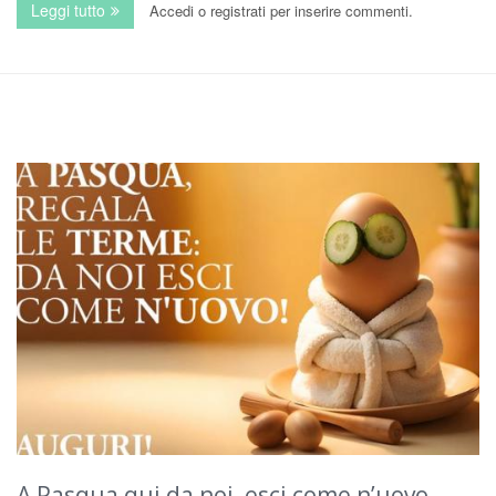
Leggi tutto
su Festa della Mamma alle Terme: MAMMA MIA! Era ora 
Accedi
o
registrati
per inserire commenti.
A Pasqua qui da noi, esci come n’uovo