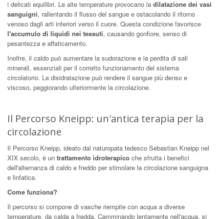
i delicati equilibri. Le alte temperature provocano la
dilatazione dei vasi
sanguigni
, rallentando il flusso del sangue e ostacolando il ritorno
venoso dagli arti inferiori verso il cuore. Questa condizione favorisce
l'accumulo di liquidi nei tessuti
, causando gonfiore, senso di
pesantezza e affaticamento.
Inoltre, il caldo può aumentare la sudorazione e la perdita di sali
minerali, essenziali per il corretto funzionamento del sistema
circolatorio. La disidratazione può rendere il sangue più denso e
viscoso, peggiorando ulteriormente la circolazione.
Il Percorso Kneipp: un'antica terapia per la
circolazione
Il Percorso Kneipp, ideato dal naturopata tedesco Sebastian Kneipp nel
XIX secolo, è un
trattamento idroterapico
che sfrutta i benefici
dell'alternanza di caldo e freddo per stimolare la circolazione sanguigna
e linfatica.
Come funziona?
Il percorso si compone di vasche riempite con acqua a diverse
temperature, da calda a fredda. Camminando lentamente nell'acqua, si