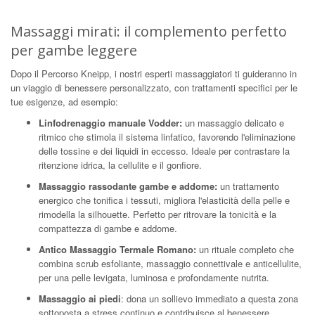
Massaggi mirati: il complemento perfetto
per gambe leggere
Dopo il Percorso Kneipp, i nostri esperti massaggiatori ti guideranno in
un viaggio di benessere personalizzato, con trattamenti specifici per le
tue esigenze, ad esempio:
Linfodrenaggio manuale Vodder
:
un massaggio delicato e
ritmico che stimola il sistema linfatico, favorendo l'eliminazione
delle tossine e dei liquidi in eccesso. Ideale per contrastare la
ritenzione idrica, la cellulite e il gonfiore.
Massaggio rassodante gambe e addome
:
un trattamento
energico che tonifica i tessuti, migliora l'elasticità della pelle e
rimodella la silhouette. Perfetto per ritrovare la tonicità e la
compattezza di gambe e addome.
Antico Massaggio Termale Romano
:
un rituale completo che
combina scrub esfoliante, massaggio connettivale e anticellulite,
per una pelle levigata, luminosa e profondamente nutrita.
Massaggio ai piedi
: dona un sollievo immediato a questa zona
sottoposta a stress continuo e contribuisce al benessere