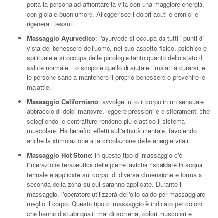
porta la persona ad affrontare la vita con una maggiore energia,
con gioia e buon umore. Alleggerisce i dolori acuti e cronici e
rigenera i tessuti.
Massaggio Ayurvedico
: l'ayurveda si occupa da tutti i punti di
vista del benessere dell'uomo, nel suo aspetto fisico, psichico e
spirituale e si occupa delle patologie tanto quanto dello stato di
salute normale. Lo scopo è quello di aiutare i malati a curarsi, e
le persone sane a mantenere il proprio benessere e prevenire le
malattie.
Massaggio Californiano
: avvolge tutto il corpo in un sensuale
abbraccio di dolci manovre, leggere pressioni e e sfioramenti che
sciogliendo le contratture rendono più elastico il sistema
muscolare. Ha benefici effetti sull'attività mentale, favorendo
anche la stimolazione e la circolazione delle energie vitali.
Massaggio Hot Stone
: in questo tipo di massaggio c'è
l'interazione terapeutica delle pietre laviche riscaldate in acqua
termale e applicate sul corpo, di diversa dimensione e forma a
seconda della zona su cui saranno applicate. Durante il
massaggio, l'operatore utilizzerà dell'olio caldo per massaggiare
meglio il corpo. Questo tipo di massaggio è indicato per coloro
che hanno disturbi quali: mal di schiena, dolori muscolari e