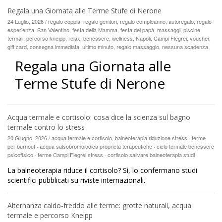
Regala una Giornata alle Terme Stufe di Nerone
24 Luglio, 2026 / regalo coppia, regalo genitori, regalo compleanno, autoregalo, regalo
esperienza, San Valentino, festa della Mamma, festa del papà, massaggi, piscine
termali, percorso kneipp, relax, benessere, wellness, Napoli, Campi Flegrei, voucher,
gift card, consegna immediata, ultimo minuto, regalo massaggio, nessuna scadenza
Regala una Giornata alle
Terme Stufe di Nerone
Acqua termale e cortisolo: cosa dice la scienza sul bagno
termale contro lo stress
20 Giugno, 2026 / acqua termale e cortisolo, balneoterapia riduzione stress · terme
per burnout · acqua salsobromoiodica proprietà terapeutiche · ciclo termale benessere
psicofisico · terme Campi Flegrei stress · cortisolo salivare balneoterapia studi
La balneoterapia riduce il cortisolo? Sì, lo confermano studi
scientifici pubblicati su riviste internazionali.
Alternanza caldo-freddo alle terme: grotte naturali, acqua
termale e percorso Kneipp