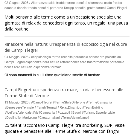
02 Giugno, 2026 / Alternanza caldo freddo terme benefici alternanza caldo freddo
sauna e doccia fredda benefici percorso Kneipp benefici grotte termali Campi Flegrei
Molti pensano alle terme come a un'occasione speciale: una
giornata di relax da concedersi ogni tanto, un regalo, una pausa
dalla routine.
Rinascere nella natura: un’esperienza di ecopsicologia nel cuore
dei Campi Flegrei
04 Maggio, 2026 / ecopsicologia terme crescita personale benessere psicofisico
Campi Flegrei esperienza nella natura retreat benessere trasformazione personale
benessere naturale esperienza termale
Ci sono momenti in cui il ritmo quotidiano smette di bastare.
Campi Flegrei: un’esperienza tra mare, storia e benessere alle
Terme Stufe di Nerone
13 Maggio, 2026 / #CampiFlegrei #TermeStufeDiNerone #TermeCampania
#BenessereTermale #FanghiTermali #RelaxDinamico #TeamBuilding
#WelfareAziendale #VisitCampania #Pozzuoli #Bacoli #TurismoEsperienziale
#DestinationMarketing #CreatorItaliani #TermeVicinoNapoli
25 talent raccontano i Campi Flegrei tra snorkeling, SUP, visite
guidate e benessere alle Terme Stufe di Nerone con fanghi