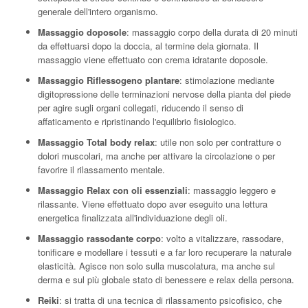
generale dell'intero organismo.
Massaggio doposole
: massaggio corpo della durata di 20 minuti
da effettuarsi dopo la doccia, al termine dela giornata. Il
massaggio viene effettuato con crema idratante doposole.
Massaggio Riflessogeno plantare
: stimolazione mediante
digitopressione delle terminazioni nervose della pianta del piede
per agire sugli organi collegati, riducendo il senso di
affaticamento e ripristinando l'equilibrio fisiologico.
Massaggio Total body relax
: utile non solo per contratture o
dolori muscolari, ma anche per attivare la circolazione o per
favorire il rilassamento mentale.
Massaggio Relax con oli essenziali
: massaggio leggero e
rilassante. Viene effettuato dopo aver eseguito una lettura
energetica finalizzata all'individuazione degli oli.
Massaggio rassodante corpo
: volto a vitalizzare, rassodare,
tonificare e modellare i tessuti e a far loro recuperare la naturale
elasticità. Agisce non solo sulla muscolatura, ma anche sul
derma e sul più globale stato di benessere e relax della persona.
Reiki
: si tratta di una tecnica di rilassamento psicofisico, che