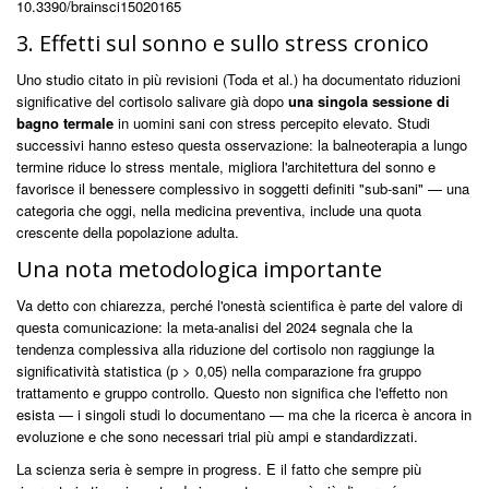
10.3390/brainsci15020165
3. Effetti sul sonno e sullo stress cronico
Uno studio citato in più revisioni (Toda et al.) ha documentato riduzioni
significative del cortisolo salivare già dopo
una singola sessione di
bagno termale
in uomini sani con stress percepito elevato. Studi
successivi hanno esteso questa osservazione: la balneoterapia a lungo
termine riduce lo stress mentale, migliora l'architettura del sonno e
favorisce il benessere complessivo in soggetti definiti "sub-sani" — una
categoria che oggi, nella medicina preventiva, include una quota
crescente della popolazione adulta.
Una nota metodologica importante
Va detto con chiarezza, perché l'onestà scientifica è parte del valore di
questa comunicazione: la meta-analisi del 2024 segnala che la
tendenza complessiva alla riduzione del cortisolo non raggiunge la
significatività statistica (p > 0,05) nella comparazione fra gruppo
trattamento e gruppo controllo. Questo non significa che l'effetto non
esista — i singoli studi lo documentano — ma che la ricerca è ancora in
evoluzione e che sono necessari trial più ampi e standardizzati.
La scienza seria è sempre in progress. E il fatto che sempre più