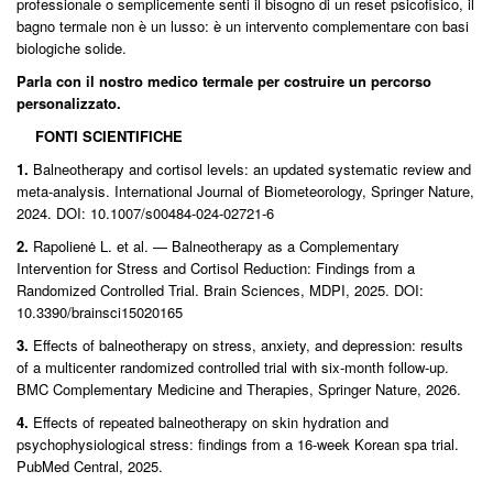
professionale o semplicemente senti il bisogno di un reset psicofisico, il
bagno termale non è un lusso: è un intervento complementare con basi
biologiche solide.
Parla con il nostro medico termale per costruire un percorso
personalizzato.
FONTI SCIENTIFICHE
1.
Balneotherapy and cortisol levels: an updated systematic review and
meta-analysis. International Journal of Biometeorology, Springer Nature,
2024. DOI: 10.1007/s00484-024-02721-6
2.
Rapolienė L. et al. — Balneotherapy as a Complementary
Intervention for Stress and Cortisol Reduction: Findings from a
Randomized Controlled Trial. Brain Sciences, MDPI, 2025. DOI:
10.3390/brainsci15020165
3.
Effects of balneotherapy on stress, anxiety, and depression: results
of a multicenter randomized controlled trial with six-month follow-up.
BMC Complementary Medicine and Therapies, Springer Nature, 2026.
4.
Effects of repeated balneotherapy on skin hydration and
psychophysiological stress: findings from a 16-week Korean spa trial.
PubMed Central, 2025.