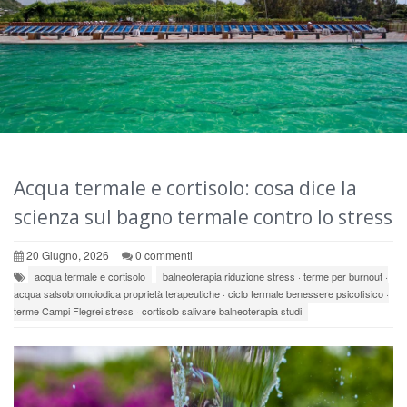
Acqua termale e cortisolo: cosa dice la
scienza sul bagno termale contro lo stress
20 Giugno, 2026
0 commenti
acqua termale e cortisolo
balneoterapia riduzione stress · terme per burnout ·
acqua salsobromoiodica proprietà terapeutiche · ciclo termale benessere psicofisico ·
terme Campi Flegrei stress · cortisolo salivare balneoterapia studi