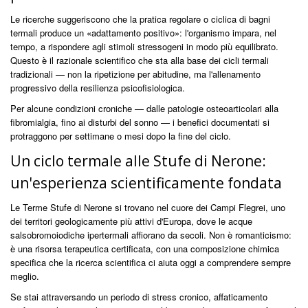
Le ricerche suggeriscono che la pratica regolare o ciclica di bagni
termali produce un «adattamento positivo»: l'organismo impara, nel
tempo, a rispondere agli stimoli stressogeni in modo più equilibrato.
Questo è il razionale scientifico che sta alla base dei cicli termali
tradizionali — non la ripetizione per abitudine, ma l'allenamento
progressivo della resilienza psicofisiologica.
Per alcune condizioni croniche — dalle patologie osteoarticolari alla
fibromialgia, fino ai disturbi del sonno — i benefici documentati si
protraggono per settimane o mesi dopo la fine del ciclo.
Un ciclo termale alle Stufe di Nerone:
un'esperienza scientificamente fondata
Le Terme Stufe di Nerone si trovano nel cuore dei Campi Flegrei, uno
dei territori geologicamente più attivi d'Europa, dove le acque
salsobromoiodiche ipertermali affiorano da secoli. Non è romanticismo:
è una risorsa terapeutica certificata, con una composizione chimica
specifica che la ricerca scientifica ci aiuta oggi a comprendere sempre
meglio.
Se stai attraversando un periodo di stress cronico, affaticamento