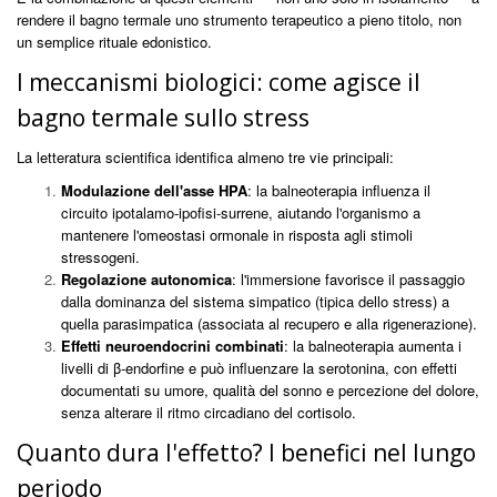
rendere il bagno termale uno strumento terapeutico a pieno titolo, non
un semplice rituale edonistico.
I meccanismi biologici: come agisce il
bagno termale sullo stress
La letteratura scientifica identifica almeno tre vie principali:
Modulazione dell'asse HPA
: la balneoterapia influenza il
circuito ipotalamo-ipofisi-surrene, aiutando l'organismo a
mantenere l'omeostasi ormonale in risposta agli stimoli
stressogeni.
Regolazione autonomica
: l'immersione favorisce il passaggio
dalla dominanza del sistema simpatico (tipica dello stress) a
quella parasimpatica (associata al recupero e alla rigenerazione).
Effetti neuroendocrini combinati
: la balneoterapia aumenta i
livelli di β-endorfine e può influenzare la serotonina, con effetti
documentati su umore, qualità del sonno e percezione del dolore,
senza alterare il ritmo circadiano del cortisolo.
Quanto dura l'effetto? I benefici nel lungo
periodo