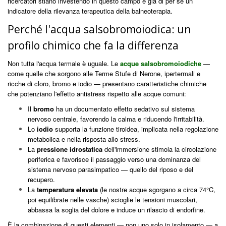
ricercatori stiano investendo in questo campo è già di per sé un
indicatore della rilevanza terapeutica della balneoterapia.
Perché l'acqua salsobromoiodica: un
profilo chimico che fa la differenza
Non tutta l'acqua termale è uguale. Le
acque salsobromoiodiche
—
come quelle che sorgono alle Terme Stufe di Nerone, ipertermali e
ricche di cloro, bromo e iodio — presentano caratteristiche chimiche
che potenziano l'effetto antistress rispetto alle acque comuni:
Il
bromo
ha un documentato effetto sedativo sul sistema
nervoso centrale, favorendo la calma e riducendo l'irritabilità.
Lo
iodio
supporta la funzione tiroidea, implicata nella regolazione
metabolica e nella risposta allo stress.
La
pressione idrostatica
dell'immersione stimola la circolazione
periferica e favorisce il passaggio verso una dominanza del
sistema nervoso parasimpatico — quello del riposo e del
recupero.
La
temperatura elevata
(le nostre acque sgorgano a circa 74°C,
poi equilibrate nelle vasche) scioglie le tensioni muscolari,
abbassa la soglia del dolore e induce un rilascio di endorfine.
È la combinazione di questi elementi — non uno solo in isolamento — a