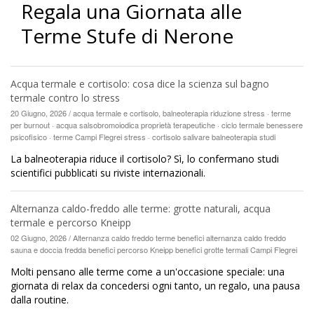
Regala una Giornata alle
Terme Stufe di Nerone
Acqua termale e cortisolo: cosa dice la scienza sul bagno
termale contro lo stress
20 Giugno, 2026 / acqua termale e cortisolo, balneoterapia riduzione stress · terme
per burnout · acqua salsobromoiodica proprietà terapeutiche · ciclo termale benessere
psicofisico · terme Campi Flegrei stress · cortisolo salivare balneoterapia studi
La balneoterapia riduce il cortisolo? Sì, lo confermano studi
scientifici pubblicati su riviste internazionali.
Alternanza caldo-freddo alle terme: grotte naturali, acqua
termale e percorso Kneipp
02 Giugno, 2026 / Alternanza caldo freddo terme benefici alternanza caldo freddo
sauna e doccia fredda benefici percorso Kneipp benefici grotte termali Campi Flegrei
Molti pensano alle terme come a un'occasione speciale: una
giornata di relax da concedersi ogni tanto, un regalo, una pausa
dalla routine.