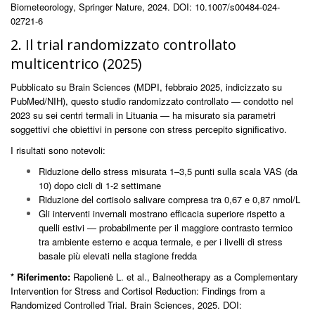
Biometeorology, Springer Nature, 2024. DOI: 10.1007/s00484-024-
02721-6
2. Il trial randomizzato controllato
multicentrico (2025)
Pubblicato su Brain Sciences (MDPI, febbraio 2025, indicizzato su
PubMed/NIH), questo studio randomizzato controllato — condotto nel
2023 su sei centri termali in Lituania — ha misurato sia parametri
soggettivi che obiettivi in persone con stress percepito significativo.
I risultati sono notevoli:
Riduzione dello stress misurata 1–3,5 punti sulla scala VAS (da
10) dopo cicli di 1-2 settimane
Riduzione del cortisolo salivare compresa tra 0,67 e 0,87 nmol/L
Gli interventi invernali mostrano efficacia superiore rispetto a
quelli estivi — probabilmente per il maggiore contrasto termico
tra ambiente esterno e acqua termale, e per i livelli di stress
basale più elevati nella stagione fredda
* Riferimento:
Rapolienė L. et al., Balneotherapy as a Complementary
Intervention for Stress and Cortisol Reduction: Findings from a
Randomized Controlled Trial. Brain Sciences, 2025. DOI: