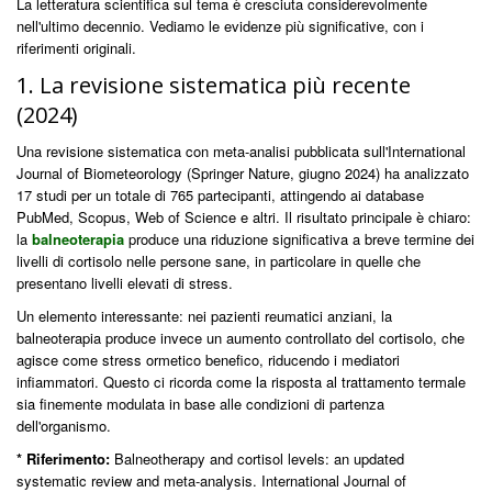
La letteratura scientifica sul tema è cresciuta considerevolmente
nell'ultimo decennio. Vediamo le evidenze più significative, con i
riferimenti originali.
1. La revisione sistematica più recente
(2024)
Una revisione sistematica con meta-analisi pubblicata sull'International
Journal of Biometeorology (Springer Nature, giugno 2024) ha analizzato
17 studi per un totale di 765 partecipanti, attingendo ai database
PubMed, Scopus, Web of Science e altri. Il risultato principale è chiaro:
la
balneoterapia
produce una riduzione significativa a breve termine dei
livelli di cortisolo nelle persone sane, in particolare in quelle che
presentano livelli elevati di stress.
Un elemento interessante: nei pazienti reumatici anziani, la
balneoterapia produce invece un aumento controllato del cortisolo, che
agisce come stress ormetico benefico, riducendo i mediatori
infiammatori. Questo ci ricorda come la risposta al trattamento termale
sia finemente modulata in base alle condizioni di partenza
dell'organismo.
* Riferimento:
Balneotherapy and cortisol levels: an updated
systematic review and meta-analysis. International Journal of