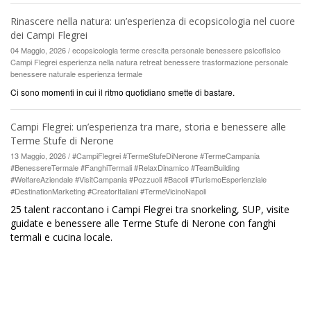
Rinascere nella natura: un’esperienza di ecopsicologia nel cuore
dei Campi Flegrei
04 Maggio, 2026 / ecopsicologia terme crescita personale benessere psicofisico
Campi Flegrei esperienza nella natura retreat benessere trasformazione personale
benessere naturale esperienza termale
Ci sono momenti in cui il ritmo quotidiano smette di bastare.
Campi Flegrei: un’esperienza tra mare, storia e benessere alle
Terme Stufe di Nerone
13 Maggio, 2026 / #CampiFlegrei #TermeStufeDiNerone #TermeCampania
#BenessereTermale #FanghiTermali #RelaxDinamico #TeamBuilding
#WelfareAziendale #VisitCampania #Pozzuoli #Bacoli #TurismoEsperienziale
#DestinationMarketing #CreatorItaliani #TermeVicinoNapoli
25 talent raccontano i Campi Flegrei tra snorkeling, SUP, visite
guidate e benessere alle Terme Stufe di Nerone con fanghi
termali e cucina locale.