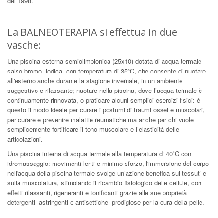
del 1998.
La BALNEOTERAPIA si effettua in due
vasche:
Una piscina esterna semiolimpionica (25x10) dotata di acqua termale
salso-bromo- iodica con temperatura di 35°C, che consente di nuotare
all'esterno anche durante la stagione invernale, in un ambiente
suggestivo e rilassante; nuotare nella piscina, dove l’acqua termale è
continuamente rinnovata, o praticare alcuni semplici esercizi fisici: è
questo il modo ideale per curare i postumi di traumi ossei e muscolari,
per curare e prevenire malattie reumatiche ma anche per chi vuole
semplicemente fortificare il tono muscolare e l’elasticità delle
articolazioni.
Una piscina interna di acqua termale alla temperatura di 40˚C con
idromassaggio: movimenti lenti e minimo sforzo, l'immersione del corpo
nell'acqua della piscina termale svolge un’azione benefica sui tessuti e
sulla muscolatura, stimolando il ricambio fisiologico delle cellule, con
effetti rilassanti, rigeneranti e tonificanti grazie alle sue proprietà
detergenti, astringenti e antisettiche, prodigiose per la cura della pelle.