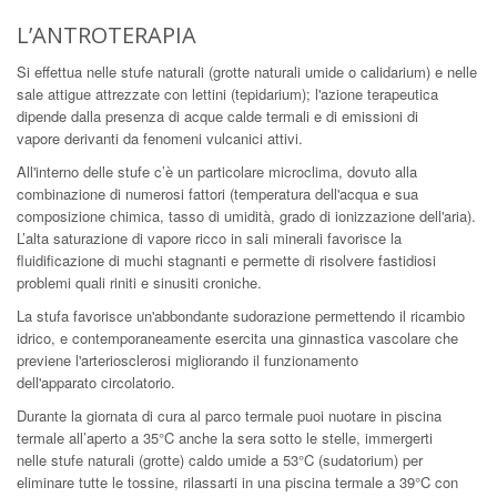
L’ANTROTERAPIA
Si effettua nelle stufe naturali (grotte naturali umide o calidarium) e nelle
sale attigue attrezzate con lettini (tepidarium); l'azione terapeutica
dipende dalla presenza di acque calde termali e di emissioni di
vapore derivanti da fenomeni vulcanici attivi.
All'interno delle stufe c’è un particolare microclima, dovuto alla
combinazione di numerosi fattori (temperatura dell'acqua e sua
composizione chimica, tasso di umidità, grado di ionizzazione dell'aria).
L’alta saturazione di vapore ricco in sali minerali favorisce la
fluidificazione di muchi stagnanti e permette di risolvere fastidiosi
problemi quali riniti e sinusiti croniche.
La stufa favorisce un'abbondante sudorazione permettendo il ricambio
idrico, e contemporaneamente esercita una ginnastica vascolare che
previene l'arteriosclerosi migliorando il funzionamento
dell'apparato circolatorio.
Durante la giornata di cura al parco termale puoi nuotare in piscina
termale all’aperto a 35°C anche la sera sotto le stelle, immergerti
nelle stufe naturali (grotte) caldo umide a 53°C (sudatorium) per
eliminare tutte le tossine, rilassarti in una piscina termale a 39°C con