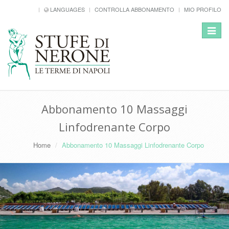
LANGUAGES
CONTROLLA ABBONAMENTO
MIO PROFILO
Toggle
navigat
Abbonamento 10 Massaggi
Linfodrenante Corpo
Home
Abbonamento 10 Massaggi Linfodrenante Corpo