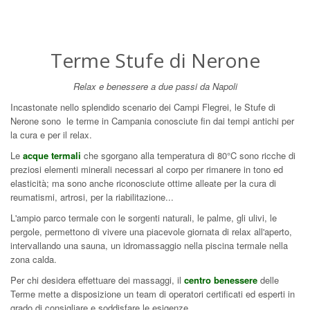
Terme Stufe di Nerone
Relax e benessere a due passi da Napoli
Incastonate nello splendido scenario dei Campi Flegrei, le Stufe di
Nerone sono le terme in Campania conosciute fin dai tempi antichi per
la cura e per il relax.
Le
acque termali
che sgorgano alla temperatura di 80°C sono ricche di
preziosi elementi minerali necessari al corpo per rimanere in tono ed
elasticità; ma sono anche riconosciute ottime alleate per la cura di
reumatismi, artrosi, per la riabilitazione...
L'ampio parco termale con le sorgenti naturali, le palme, gli ulivi, le
pergole, permettono di vivere una piacevole giornata di relax all'aperto,
intervallando una sauna, un idromassaggio nella piscina termale nella
zona calda.
Per chi desidera effettuare dei massaggi, il
centro benessere
delle
Terme mette a disposizione un team di operatori certificati ed esperti in
grado di consigliare e soddisfare le esigenze.