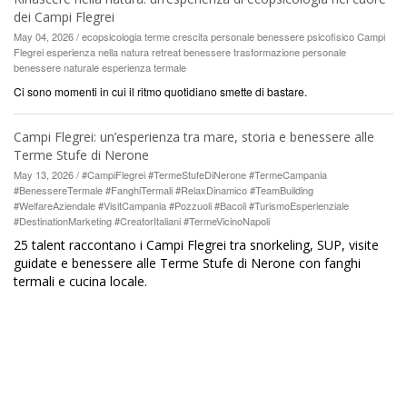
dei Campi Flegrei
May 04, 2026 / ecopsicologia terme crescita personale benessere psicofisico Campi
Flegrei esperienza nella natura retreat benessere trasformazione personale
benessere naturale esperienza termale
Ci sono momenti in cui il ritmo quotidiano smette di bastare.
Campi Flegrei: un’esperienza tra mare, storia e benessere alle
Terme Stufe di Nerone
May 13, 2026 / #CampiFlegrei #TermeStufeDiNerone #TermeCampania
#BenessereTermale #FanghiTermali #RelaxDinamico #TeamBuilding
#WelfareAziendale #VisitCampania #Pozzuoli #Bacoli #TurismoEsperienziale
#DestinationMarketing #CreatorItaliani #TermeVicinoNapoli
25 talent raccontano i Campi Flegrei tra snorkeling, SUP, visite
guidate e benessere alle Terme Stufe di Nerone con fanghi
termali e cucina locale.