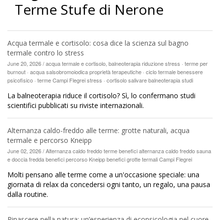
Terme Stufe di Nerone
Acqua termale e cortisolo: cosa dice la scienza sul bagno
termale contro lo stress
June 20, 2026 / acqua termale e cortisolo, balneoterapia riduzione stress · terme per
burnout · acqua salsobromoiodica proprietà terapeutiche · ciclo termale benessere
psicofisico · terme Campi Flegrei stress · cortisolo salivare balneoterapia studi
La balneoterapia riduce il cortisolo? Sì, lo confermano studi
scientifici pubblicati su riviste internazionali.
Alternanza caldo-freddo alle terme: grotte naturali, acqua
termale e percorso Kneipp
June 02, 2026 / Alternanza caldo freddo terme benefici alternanza caldo freddo sauna
e doccia fredda benefici percorso Kneipp benefici grotte termali Campi Flegrei
Molti pensano alle terme come a un'occasione speciale: una
giornata di relax da concedersi ogni tanto, un regalo, una pausa
dalla routine.
Rinascere nella natura: un’esperienza di ecopsicologia nel cuore