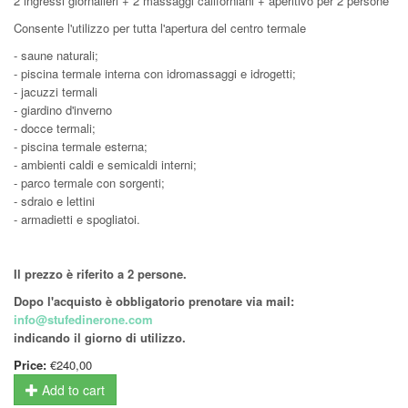
2 ingressi giornalieri + 2 massaggi californiani + aperitivo per 2 persone
Consente l'utilizzo per tutta l'apertura del centro termale
- saune naturali;
- piscina termale interna con idromassaggi e idrogetti;
- jacuzzi termali
- giardino d'inverno
- docce termali;
- piscina termale esterna;
- ambienti caldi e semicaldi interni;
- parco termale con sorgenti;
- sdraio e lettini
- armadietti e spogliatoi.
Il prezzo è riferito a 2 persone.
Dopo l'acquisto è obbligatorio prenotare via mail:
info@stufedinerone.com
indicando il giorno di utilizzo.
Price:
€240,00
Add to cart