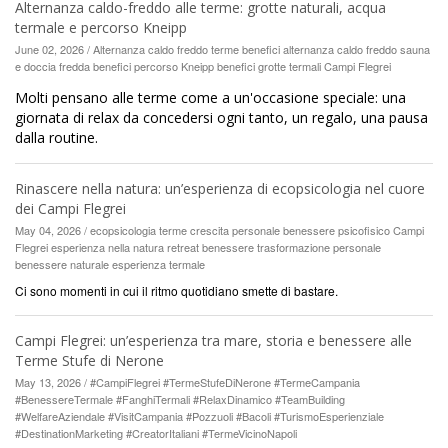
Alternanza caldo-freddo alle terme: grotte naturali, acqua
termale e percorso Kneipp
June 02, 2026 / Alternanza caldo freddo terme benefici alternanza caldo freddo sauna
e doccia fredda benefici percorso Kneipp benefici grotte termali Campi Flegrei
Molti pensano alle terme come a un'occasione speciale: una
giornata di relax da concedersi ogni tanto, un regalo, una pausa
dalla routine.
Rinascere nella natura: un’esperienza di ecopsicologia nel cuore
dei Campi Flegrei
May 04, 2026 / ecopsicologia terme crescita personale benessere psicofisico Campi
Flegrei esperienza nella natura retreat benessere trasformazione personale
benessere naturale esperienza termale
Ci sono momenti in cui il ritmo quotidiano smette di bastare.
Campi Flegrei: un’esperienza tra mare, storia e benessere alle
Terme Stufe di Nerone
May 13, 2026 / #CampiFlegrei #TermeStufeDiNerone #TermeCampania
#BenessereTermale #FanghiTermali #RelaxDinamico #TeamBuilding
#WelfareAziendale #VisitCampania #Pozzuoli #Bacoli #TurismoEsperienziale
#DestinationMarketing #CreatorItaliani #TermeVicinoNapoli