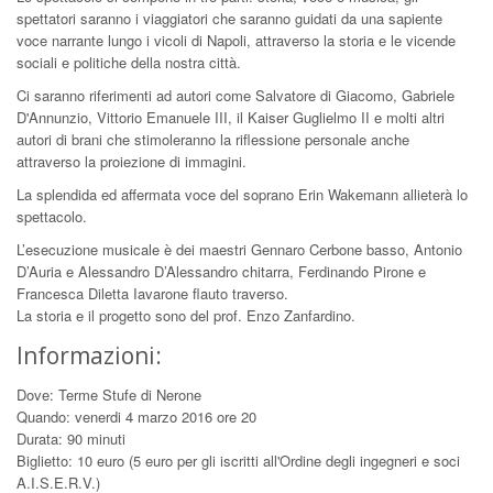
spettatori saranno i viaggiatori che saranno guidati da una sapiente
voce narrante lungo i vicoli di Napoli, attraverso la storia e le vicende
sociali e politiche della nostra città.
Ci saranno riferimenti ad autori come Salvatore di Giacomo, Gabriele
D'Annunzio, Vittorio Emanuele III, il Kaiser Guglielmo II e molti altri
autori di brani che stimoleranno la riflessione personale anche
attraverso la proiezione di immagini.
La splendida ed affermata voce del soprano Erin Wakemann allieterà lo
spettacolo.
L’esecuzione musicale è dei maestri Gennaro Cerbone basso, Antonio
D’Auria e Alessandro D’Alessandro chitarra, Ferdinando Pirone e
Francesca Diletta Iavarone flauto traverso.
La storia e il progetto sono del prof. Enzo Zanfardino.
Informazioni:
Dove: Terme Stufe di Nerone
Quando: venerdi 4 marzo 2016 ore 20
Durata: 90 minuti
Biglietto: 10 euro (5 euro per gli iscritti all'Ordine degli ingegneri e soci
A.I.S.E.R.V.)