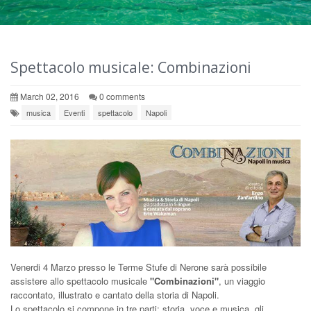
Spettacolo musicale: Combinazioni
March 02, 2016
0 comments
musica
Eventi
spettacolo
Napoli
Venerdi 4 Marzo presso le Terme Stufe di Nerone sarà possibile
assistere allo spettacolo musicale
"Combinazioni"
, un viaggio
raccontato, illustrato e cantato della storia di Napoli.
Lo spettacolo si compone in tre parti: storia, voce e musica, gli