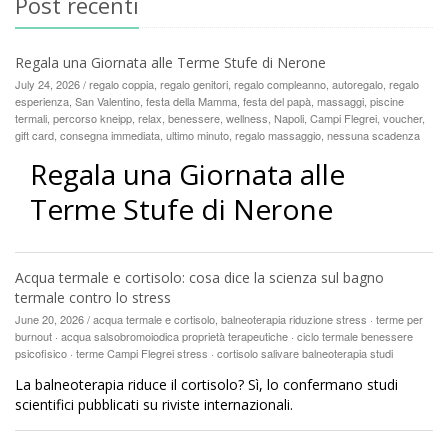
Post recenti
Regala una Giornata alle Terme Stufe di Nerone
July 24, 2026 / regalo coppia, regalo genitori, regalo compleanno, autoregalo, regalo
esperienza, San Valentino, festa della Mamma, festa del papà, massaggi, piscine
termali, percorso kneipp, relax, benessere, wellness, Napoli, Campi Flegrei, voucher,
gift card, consegna immediata, ultimo minuto, regalo massaggio, nessuna scadenza
Regala una Giornata alle
Terme Stufe di Nerone
Acqua termale e cortisolo: cosa dice la scienza sul bagno
termale contro lo stress
June 20, 2026 / acqua termale e cortisolo, balneoterapia riduzione stress · terme per
burnout · acqua salsobromoiodica proprietà terapeutiche · ciclo termale benessere
psicofisico · terme Campi Flegrei stress · cortisolo salivare balneoterapia studi
La balneoterapia riduce il cortisolo? Sì, lo confermano studi
scientifici pubblicati su riviste internazionali.