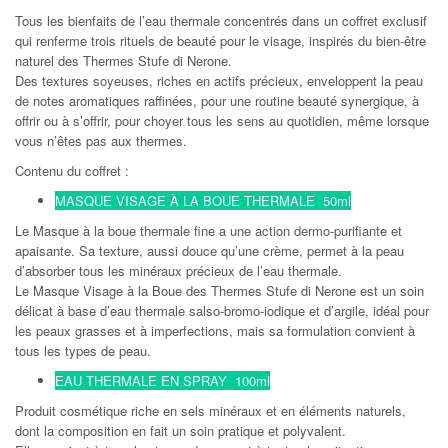
Tous les bienfaits de l’eau thermale concentrés dans un coffret exclusif
qui renferme trois rituels de beauté pour le visage, inspirés du bien-être
naturel des Thermes Stufe di Nerone.
Des textures soyeuses, riches en actifs précieux, enveloppent la peau
de notes aromatiques raffinées, pour une routine beauté synergique, à
offrir ou à s’offrir, pour choyer tous les sens au quotidien, même lorsque
vous n’êtes pas aux thermes.
Contenu du coffret :
MASQUE VISAGE À LA BOUE THERMALE 50ml
Le Masque à la boue thermale fine a une action dermo-purifiante et
apaisante. Sa texture, aussi douce qu’une crème, permet à la peau
d’absorber tous les minéraux précieux de l’eau thermale.
Le Masque Visage à la Boue des Thermes Stufe di Nerone est un soin
délicat à base d’eau thermale salso-bromo-iodique et d’argile, idéal pour
les peaux grasses et à imperfections, mais sa formulation convient à
tous les types de peau.
EAU THERMALE EN SPRAY 100ml
Produit cosmétique riche en sels minéraux et en éléments naturels,
dont la composition en fait un soin pratique et polyvalent.