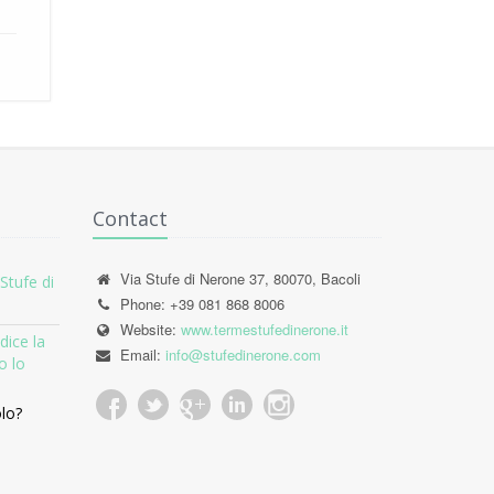
Contact
Via Stufe di Nerone 37, 80070, Bacoli
Stufe di
Phone: +39 081 868 8006
Website:
www.termestufedinerone.it
dice la
Email:
info@stufedinerone.com
o lo
olo?