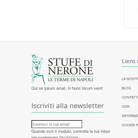
Liens 
LA NOSTR
Qui se ipsum amat, in hunc locum venit
BLOG
CONTATT
Iscriviti alla newsletter
ODR
INFORMAT
COOKIE P
Quando invii il modulo, controlla la tua inbox
per confermare l'iscrizione