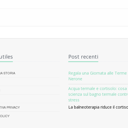
utiles
Post recenti
Regala una Giornata alle Terme 
A STORIA
Nerone
Acqua termale e cortisolo: cosa 
I
scienza sul bagno termale contr
stress
La balneoterapia riduce il cortis
IVA PRIVACY
OLICY